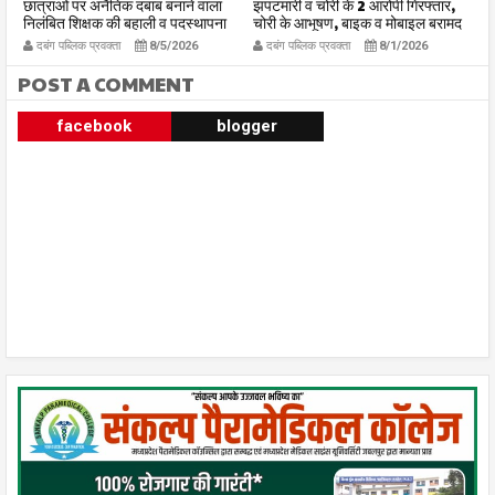
गा
छात्राओं पर अनैतिक दबाब बनाने वाला
झपटमारी व चोरी के 2 आरोपी गिरफ्तार,
स
निलंबित शिक्षक की बहाली व पदस्थापना
चोरी के आभूषण, बाइक व मोबाइल बरामद
प्
पर उठे सवाल
ह
दबंग पब्लिक प्रवक्ता
8/5/2026
दबंग पब्लिक प्रवक्ता
8/1/2026
POST A COMMENT
facebook
blogger