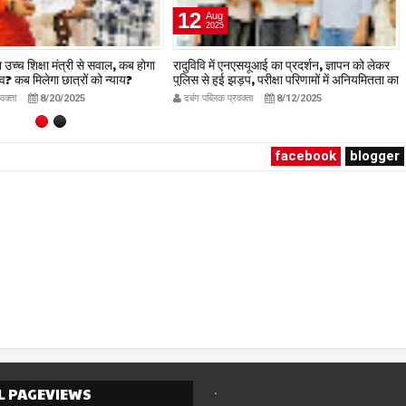
12
Aug
2025
च्च शिक्षा मंत्री से सवाल, कब होगा
रादुविवि में एनएसयूआई का प्रदर्शन, ज्ञापन को लेकर
व? कब मिलेगा छात्रों को न्याय?
पुलिस से हुई झड़प, परीक्षा परिणामों में अनियमितता का
आरोप
रवक्ता
8/20/2025
दबंग पब्लिक प्रवक्ता
8/12/2025
facebook
blogger
.
L PAGEVIEWS