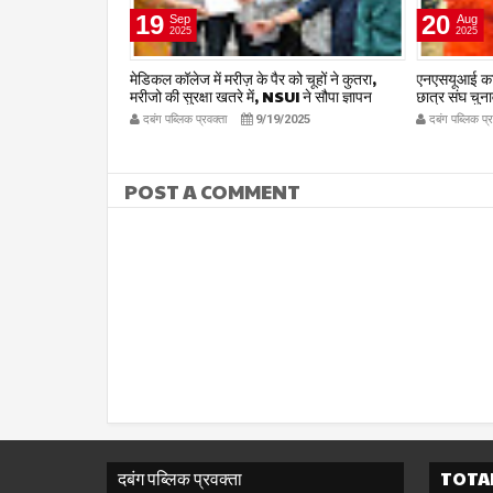
19
20
Sep
Aug
2025
2025
़ कर रहे स्कूल
मेडिकल कॉलेज में मरीज़ के पैर को चूहों ने कुतरा,
एनएसयूआई का उ
े संचालित हो रहे प्ले
मरीजो की सुरक्षा खतरे में, NSUI ने सौपा ज्ञापन
छात्र संघ चुना
2026
दबंग पब्लिक प्रवक्ता
9/19/2025
दबंग पब्लिक प्
POST A COMMENT
दबंग पब्लिक प्रवक्ता
TOTA