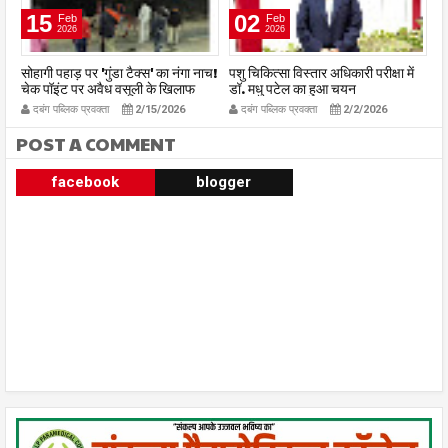
15
02
Feb
Feb
2026
2026
ी
सोहागी पहाड़ पर 'गुंडा टैक्स' का नंगा नाच!
पशु चिकित्सा विस्तार अधिकारी परीक्षा में
री
चेक पॉइंट पर अवैध वसूली के खिलाफ
डॉ. मधु पटेल का हुआ चयन
सं
भड़के चालक,
को
दबंग पब्लिक प्रवक्ता
2/15/2026
दबंग पब्लिक प्रवक्ता
2/2/2026
POST A COMMENT
facebook
blogger