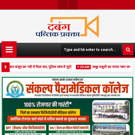
Face
Twit
Boo
Ter
K
के बाद मासूम का नदी में मिला शव, पुलिस जांच में जुटी
समूह वसूली का रुपया गबन कर लूट की
1:20 AM
ादों में, लीज भूमि पर निर्माण को लेकर उठे सवाल, सौपा ज्ञापन, जांच की मांग
09
Aug
2026