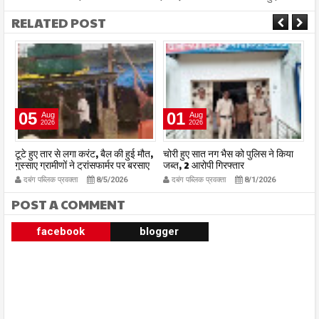
RELATED POST
05
01
Aug
Aug
2026
2026
टूटे हुए तार से लगा करंट, बैल की हुई मौत,
चोरी हुए सात नग भैस को पुलिस ने किया
श्
गुस्साए ग्रामीणों ने ट्रांसफार्मर पर बरसाए
जब्त, 2 आरोपी गिरफ्तार
रज
डंडे, थाने में हुई शिकायत
वर
दबंग पब्लिक प्रवक्ता
8/5/2026
दबंग पब्लिक प्रवक्ता
8/1/2026
POST A COMMENT
facebook
blogger