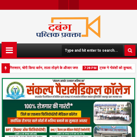
Face
Twit
Boo
Ter
K
 गिरफ्तार, चोरी किया बर्तन, ताला तोड़ने के औजार जप्त
ट्रक ने गोवंशों को कुचला, पांच 
7:28 PM
 चांदी के जेवर लेकर हुए फरार, मामला दर्ज
06
Aug
2026