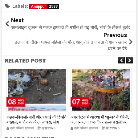
Labels:
Anuppur
2583
Next
आनलाइन दुकान से पलक झपकते ही मशीन हो गई चोरी, चोरो के हौसले बुलंद
Previous
इलाज के दौरान घायल महिला की मौत, आक्रोशित जनता ने शव रखकर
धरने पर बैठे
RELATED POST
08
07
Aug
Aug
2026
2026
दो
सड़क-बिजली-पानी और सफाई की स्थिति
अमरकंटक में आस्था भी ‘शुल्क’ के घेरे में,
न
बदहाल, चारो तरफ फैला कचरा, लोग
अलग-अलग स्थानों पर शुल्क वसूली पर
सम
परेशान, बीमारी का बढा खतरा
पर्यटकों का सवाल
दबंग पब्लिक प्रवक्ता
8/8/2026
दबंग पब्लिक प्रवक्ता
8/7/2026