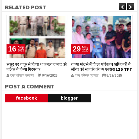
RELATED POST
16
29
Sep
May
2025
2025
 का
ससुर पर चाकू से किया था हमला दामाद को
तान्या मोटर्स में जिला परिवहन अधिकारी ने
कल
पुलिस ने किया गिरफ्तार
लॉन्च की सुजुकी की न्यू एक्सेस 125 TFT
का
पू
दबंग पब्लिक प्रवक्ता
9/16/2025
दबंग पब्लिक प्रवक्ता
5/29/2025
POST A COMMENT
facebook
blogger