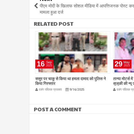
पीएम मोदी के खिलाफ सोशल मीडिया में आपत्तिजनक पोस्ट कर
मामला हुआ दर्ज
RELATED POST
16
29
Sep
May
2025
2025
 भ्रष्टाचार का आरोप,
ससुर पर चाकू से किया था हमला दामाद को पुलिस ने
तान्या मोटर्स 
, जांच की उठी मांग
किया गिरफ्तार
सुजुकी की न्य
/2025
दबंग पब्लिक प्रवक्ता
9/16/2025
दबंग पब्लिक प्
POST A COMMENT